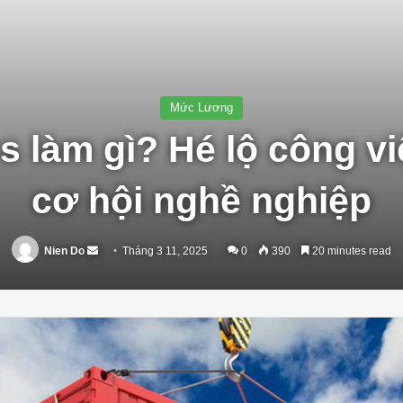
Mức Lương
s làm gì? Hé lộ công vi
cơ hội nghề nghiệp
Send
Nien Do
Tháng 3 11, 2025
0
390
20 minutes read
an
email