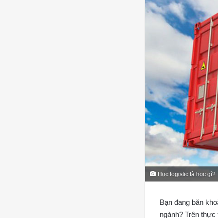
Học logistic là học gì?
Bạn đang băn kh
ngành? Trên thực 