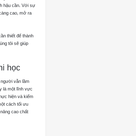
nh hậu cần. Với sự
 càng cao, mở ra
ần thiết để thành
úng tôi sẽ giúp
hi học
u người vẫn lầm
y là một lĩnh vực
thực hiện và kiểm
một cách tối ưu
 nâng cao chất