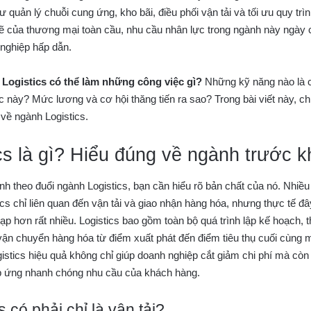
 quản lý chuỗi cung ứng, kho bãi, điều phối vận tải và tối ưu quy trì
ẽ của thương mại toàn cầu, nhu cầu nhân lực trong ngành này ngày
 nghiệp hấp dẫn.
Logistics có thể làm những công việc gì?
Những kỹ năng nào là c
c này? Mức lương và cơ hội thăng tiến ra sao? Trong bài viết này, ch
 về ngành Logistics.
ics là gì? Hiểu đúng về ngành trước k
nh theo đuổi ngành Logistics, bạn cần hiểu rõ bản chất của nó. Nhiề
cs chỉ liên quan đến vận tải và giao nhận hàng hóa, nhưng thực tế đâ
ạp hơn rất nhiều. Logistics bao gồm toàn bộ quá trình lập kế hoạch, 
 vận chuyển hàng hóa từ điểm xuất phát đến điểm tiêu thụ cuối cùng 
gistics hiệu quả không chỉ giúp doanh nghiệp cắt giảm chi phí mà còn
p ứng nhanh chóng nhu cầu của khách hàng.
s có phải chỉ là vận tải?