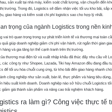
au, sản xuất tại nhà máy, kiểm soát chất lượng, vận chuyển đến kho
 thị trường. Trong đó, Logistics sẽ đảm nhận việc tối ưu kho bãi, sắp
ệu, giao hàng và kiểm soát chi phí logistics sao cho hợp lý nhất.
an trọng của ngành Logistics trong nền kinh
g vai trò quan trọng trong sự phát triển kinh tế và thương mại toàn c
u quả giúp doanh nghiệp giảm chi phí vận hành, rút ngắn thời gian gia
 hàng và gia tăng lợi thế cạnh tranh trên thị trường.
ủa thương mại điện tử và xuất nhập khẩu đã thúc đẩy nhu cầu về Lo
t, các công ty như Shopee, Lazada, Tiki hay Amazon đều đang đầu 
ics để tối ưu hóa chuỗi cung ứng, từ kho bãi đến giao hàng nhanh chó
ành công nghiệp như sản xuất, bán lẻ, thực phẩm và hàng tiêu dùng, L
ến hiệu suất kinh doanh. Doanh nghiệp nào sở hữu chuỗi Logistics tối 
ệc giảm giá thành sản phẩm và nâng cao trải nghiệm khách hàng.
istics ra làm gì? Công việc thực tế 
istics