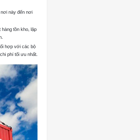
 nơi này đến nơi
 hàng tồn kho, lập
n.
ối hợp với các bộ
hi phí tối ưu nhất.