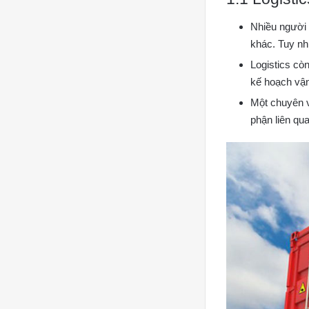
Nhiều người 
khác. Tuy nhi
Logistics cò
kế hoạch vận
Một chuyên v
phận liên qu