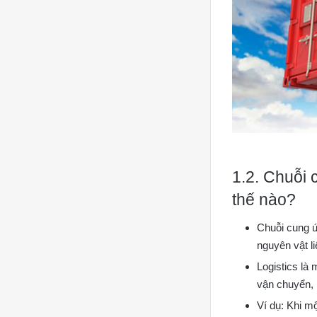
1.2. Chuỗi 
thế nào?
Chuỗi cung ứ
nguyên vật li
Logistics là
vận chuyển, 
Ví dụ: Khi mộ