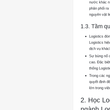
nước khác nh
phân phối ra
nguyên vật li
1.3. Tầm qu
Logistics đón
Logistics hiệ
dịch vụ khách
Sự bùng nổ c
cao. Đặc biệ
thống Logist
Trong các ng
quyết định đ
lớn trong vi
2.
Học Log
ngành Log