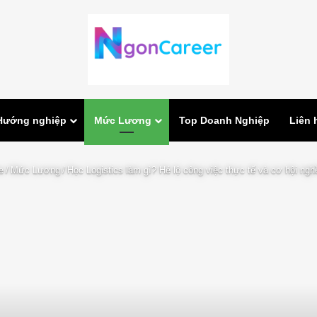
Hướng nghiệp
Mức Lương
Top Doanh Nghiệp
Liên 
e
/
Mức Lương
/
Học Logistics làm gì? Hé lộ công việc thực tế và cơ hội ngh