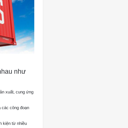
 nhau như
sản xuất, cung ứng
óa các công đoạn
h kiện từ nhiều