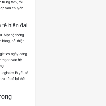
 trung tâm, rồi
 xếp vận chuyển
 tế hiện đại
ầu. Một hệ thống
o hàng, cải thiện
gistics ngày càng
tư mạnh vào hệ
ng.
ogistics là yếu tố
ưu sẽ có lợi thế
trong