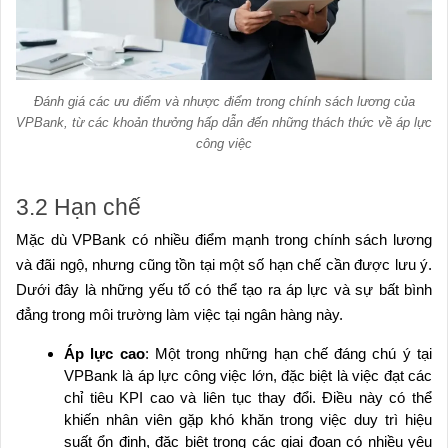
Đánh giá các ưu điểm và nhược điểm trong chính sách lương của
VPBank, từ các khoản thưởng hấp dẫn đến những thách thức về áp lực
công việc
3.2 Hạn chế
Mặc dù VPBank có nhiều điểm mạnh trong chính sách lương
và đãi ngộ, nhưng cũng tồn tại một số hạn chế cần được lưu ý.
Dưới đây là những yếu tố có thể tạo ra áp lực và sự bất bình
đẳng trong môi trường làm việc tại ngân hàng này.
Áp lực cao
: Một trong những hạn chế đáng chú ý tại
VPBank là áp lực công việc lớn, đặc biệt là việc đạt các
chỉ tiêu KPI cao và liên tục thay đổi. Điều này có thể
khiến nhân viên gặp khó khăn trong việc duy trì hiệu
suất ổn định, đặc biệt trong các giai đoạn có nhiều yêu