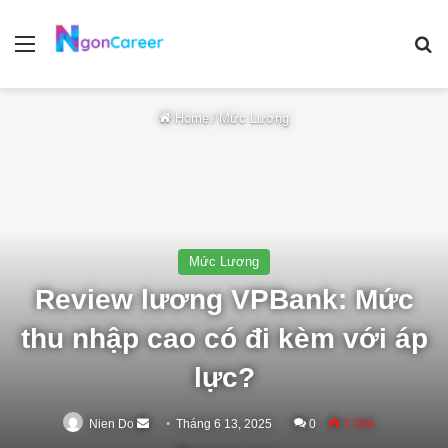
Menu
Se
Home
/
Mức Lương
Mức Lương
Review lương VPBank: Mức
thu nhập cao có đi kèm với áp
lực?
Send
Nien Do
Tháng 6 13, 2025
0
7.289
an