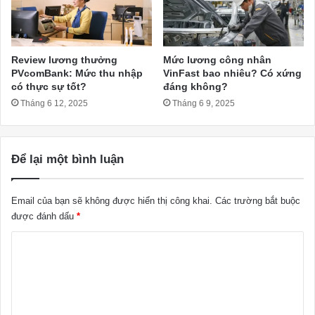
Review lương thưởng
Mức lương công nhân
PVcomBank: Mức thu nhập
VinFast bao nhiêu? Có xứng
có thực sự tốt?
đáng không?
Tháng 6 12, 2025
Tháng 6 9, 2025
Để lại một bình luận
Email của bạn sẽ không được hiển thị công khai.
Các trường bắt buộc
được đánh dấu
*
B
ì
n
h