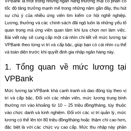
VPBank là một trong những ngân hàng thương mại cổ phần có
tốc độ tăng trưởng mạnh mẽ trong những năm gần đây, thu hút
sự chú ý của nhiều ứng viên tìm kiếm cơ hội nghề nghiệp.
Lương, thưởng và các chính sách đãi ngộ luôn là những yếu tố
quan trọng mà ứng viên quan tâm khi lựa chọn nơi làm việc.
Bài viết này sẽ cung cấp một cái nhìn chi tiết về mức lương tại
VPBank theo từng vị trí và cấp bậc, giúp bạn có cái nhìn cụ thể
và toàn diện trước khi quyết định gia nhập ngân hàng này.
1. Tổng quan về mức lương tại
VPBank
Mức lương tại VPBank khá cạnh tranh và dao động tùy theo vị
trí và cấp bậc. Đối với các nhân viên, mức lương trung bình
thường rơi vào khoảng từ 10 – 25 triệu đồng/tháng, tùy thuộc
vào chức danh và kinh nghiệm. Đối với các vị trí quản lý, mức
lương có thể lên tới 80 triệu đồng/tháng hoặc thậm chí cao hơn,
đặc biệt là với các chức vụ cao cấp. Mức thu nhập này phản