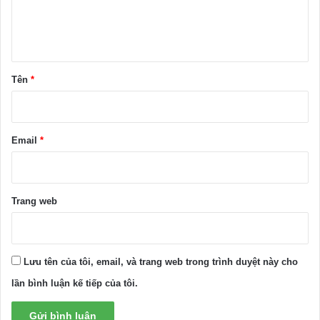
l
u
ậ
n
Tên
*
*
Email
*
Trang web
Lưu tên của tôi, email, và trang web trong trình duyệt này cho
lần bình luận kế tiếp của tôi.