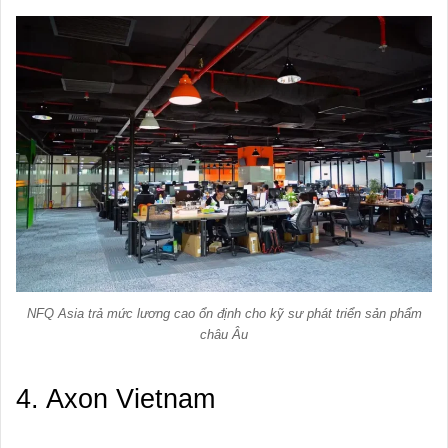
NFQ Asia trả mức lương cao ổn định cho kỹ sư phát triển sản phẩm
châu Âu
4. Axon Vietnam