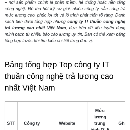
– nơi sản phẩm chính là phần mềm, hệ thống hoặc nền tảng
công nghệ. Để thu hút kỹ sư giỏi, nhiều công ty sẵn sàng trả
mức lương cao, phúc lợi tốt và lộ trình phát triển rõ ràng. Danh
sách bên dưới tổng hợp những
công ty IT thuần công nghệ
trả lương cao nhất Việt Nam
, dựa trên dữ liệu tuyển dụng
minh bạch từ nhiều báo cáo lương uy tín. Bạn có thể xem bảng
tổng hợp trước khi tìm hiểu chi tiết từng đơn vị.
Bảng tổng hợp Top công ty IT
thuần công nghệ trả lương cao
nhất Việt Nam
Mức
lương
STT
Công ty
Website
trung
Ghi c
bình (3–5