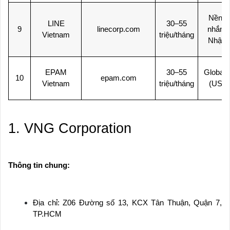
Nền t
LINE
30–55
9
linecorp.com
nhắn ti
Vietnam
triệu/tháng
Nhật 
EPAM
30–55
Global 
10
epam.com
Vietnam
triệu/tháng
(US/E
1. VNG Corporation
Thông tin chung:
Địa chỉ: Z06 Đường số 13, KCX Tân Thuận, Quận 7,
TP.HCM