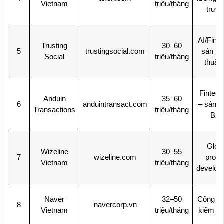
Vietnam
triệu/tháng
trườ
AI/Finte
Trusting
30–60
5
trustingsocial.com
sản p
Social
triệu/tháng
thuần
Fintec
Anduin
35–60
6
anduintransact.com
– sản 
Transactions
triệu/tháng
B2
Glob
Wizeline
30–55
7
wizeline.com
produ
Vietnam
triệu/tháng
develop
Naver
32–50
Công cụ
8
navercorp.vn
Vietnam
triệu/tháng
kiếm N