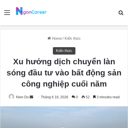
Menu
Se
Home
/
Kiến thức
Kiến thức
Xu hướng dịch chuyển làn
sóng đầu tư vào bất động sản
công nghiệp cuối năm
Send
Nien Do
Tháng 6 16, 2026
0
52
3 minutes read
an
email