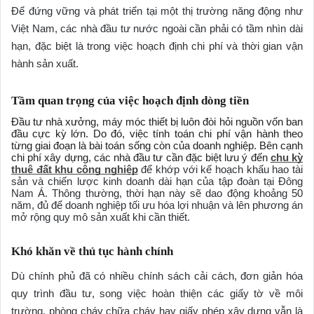
Để đứng vững và phát triển tại một thị trường năng động như
Việt Nam, các nhà đầu tư nước ngoài cần phải có tầm nhìn dài
hạn, đặc biệt là trong việc hoạch định chi phí và thời gian vận
hành sản xuất.
Tầm quan trọng của việc hoạch định dòng tiền
Đầu tư nhà xưởng, máy móc thiết bị luôn đòi hỏi nguồn vốn ban
đầu cực kỳ lớn. Do đó, việc tính toán chi phí vận hành theo
từng giai đoạn là bài toán sống còn của doanh nghiệp. Bên cạnh
chi phí xây dựng, các nhà đầu tư cần đặc biệt lưu ý đến
chu kỳ
thuê đất khu công nghiệp
để khớp với kế hoạch khấu hao tài
sản và chiến lược kinh doanh dài hạn của tập đoàn tại Đông
Nam Á. Thông thường, thời hạn này sẽ dao động khoảng 50
năm, đủ để doanh nghiệp tối ưu hóa lợi nhuận và lên phương án
mở rộng quy mô sản xuất khi cần thiết.
Khó khăn về thủ tục hành chính
Dù chính phủ đã có nhiều chính sách cải cách, đơn giản hóa
quy trình đầu tư, song việc hoàn thiện các giấy tờ về môi
trường, phòng cháy chữa cháy hay giấy phép xây dựng vẫn là