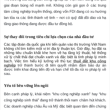
giai đoạn bùng nổ mạnh mẽ. Không còn gói gọn ở các trung
tâm công nghiệp truyền thống, dòng vốn FDI đang có xu hướng
lan tỏa ra các tỉnh thành vệ tinh – nơi có quỹ đất dồi dào và hạ
tầng giao thông đang được đầu tư đồng bộ.
Sự thay đổi trong tiêu chí lựa chọn của nhà đầu tư
Các tập đoàn đa quốc gia khi tiến quân vào thị trường Việt Nam
không chỉ tìm kiếm một vị trí địa lý thuận lợi. Giờ đây, họ đặt ra
những tiêu chuẩn khắt khe hơn về hạ tầng kỹ thuật, hệ thống
xử lý chất thải đạt chuẩn xanh và đặc biệt là tính pháp lý minh
bạch. Việc tìm hiểu kỹ lưỡng về thủ tục
thuê đất khu công
nghiệp
trở thành bước đi tiên quyết nhằm đảm bảo dự án
được triển khai đúng tiến độ và hạn chế tối đa rủi ro pháp lý về
sau.
Yếu tố bền vững lên ngôi
Bên cạnh pháp lý, khái niệm “khu công nghiệp xanh” hay “khu
công nghiệp sinh thái” đang trở thành thỏi nam châm hút khách.
Các doanh nghiệp châu Âu và Mỹ đặc biệt quan tâm đến chứng