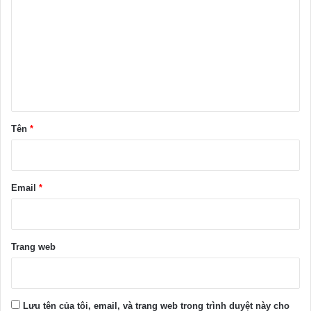
n
h
l
u
ậ
n
Tên
*
*
Email
*
Trang web
Lưu tên của tôi, email, và trang web trong trình duyệt này cho