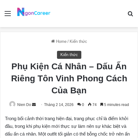
Menu
Se
Home
/
Kiến thức
Kiến thức
Phụ Kiện Cá Nhân – Dấu Ấn
Riêng Tôn Vinh Phong Cách
Của Bạn
Send
Nien Do
Tháng 2 14, 2026
0
74
5 minutes read
an
Trong bối cảnh thời trang hiện đại, trang phục chỉ là điểm khởi
email
đầu, trong khi phụ kiện mới thực sự làm nên sự khác biệt và
dấu ấn cá nhân. Một outfit tối giản có thể bỗng chốc trở nên ấn