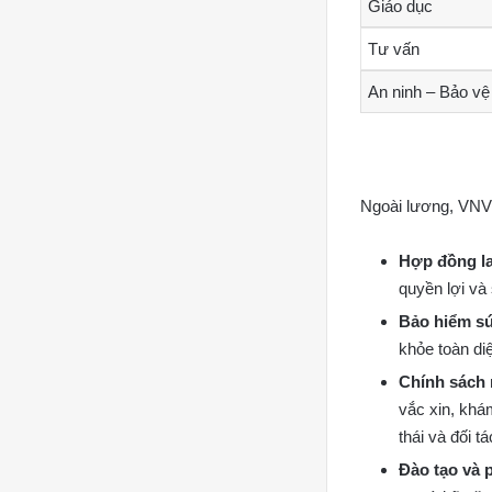
Giáo dục
Tư vấn
An ninh – Bảo vệ
Ngoài lương, VN
Hợp đồng la
quyền lợi và 
Bảo hiểm sứ
khỏe toàn di
Chính sách 
vắc xin, kh
thái và đối tá
Đào tạo và p