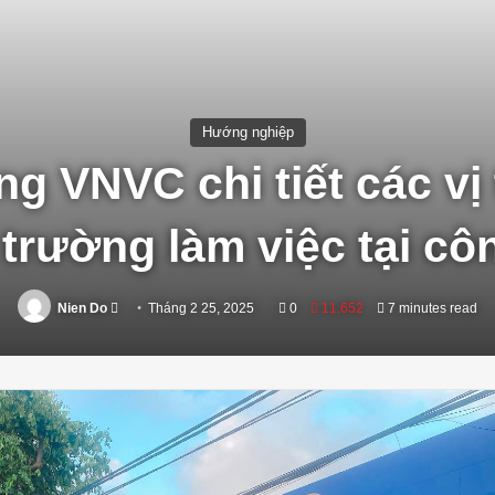
Hướng nghiệp
g VNVC chi tiết các vị t
trường làm việc tại cô
Send
Nien Do
Tháng 2 25, 2025
0
11.652
7 minutes read
an
email