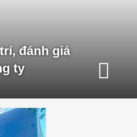
rí, đánh giá
ng ty