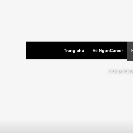
Trang chủ
Về NgonCareer
Home
/
Hướ