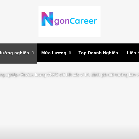
Hướng nghiệp
Mức Lương
Top Doanh Nghiệp
Liên 
ng nghiệp
/
Review lương VNVC chi tiết các vị trí, đánh giá môi trường làm vi