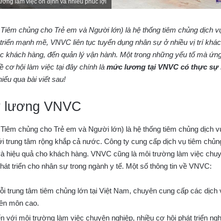
ường làm việc ổn định và nhiều phúc lợi
iêm chủng cho Trẻ em và Người lớn) là hệ thống tiêm chủng dịch vụ 
triển mạnh mẽ, VNVC liên tục tuyển dụng nhân sự ở nhiều vị trí khá
óc khách hàng, đến quản lý vận hành. Một trong những yếu tố mà ứn
về cơ hội làm việc tại đây chính là
mức lương tại VNVC có thực sự 
iểu qua bài viết sau!
w lương VNVC
iêm chủng cho Trẻ em và Người lớn) là hệ thống tiêm chủng dịch vụ
 trung tâm rộng khắp cả nước. Công ty cung cấp dịch vụ tiêm chủn
à hiệu quả cho khách hàng. VNVC cũng là môi trường làm việc chu
hát triển cho nhân sự trong ngành y tế. Một số thông tin về VNVC:
i trung tâm tiêm chủng lớn tại Việt Nam, chuyên cung cấp các dịch vụ
yên môn cao.
n với môi trường làm việc chuyên nghiệp, nhiều cơ hội phát triển ngh