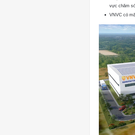
vực chăm só
VNVC có mặt 